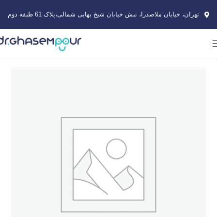
تهران، خیابان ملاصدرا، نبش خیابان شیخ بهایی شمالی،پلاک 61 طبقه دوم