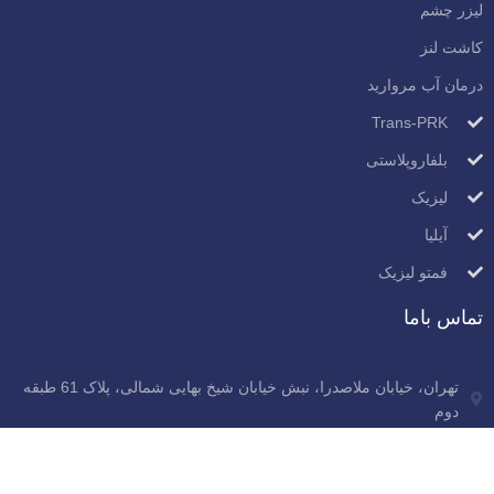
لیزر چشم
کاشت لنز
درمان آب مروارید
Trans-PRK
بلفاروپلاستی
لیزیک
آیلیا
فمتو لیزیک
تماس باما
تهران، خیابان ملاصدرا، نبش خیابان شیخ بهایی شمالی، پلاک 61 طبقه
دوم
info@drghasempour.com
پاسخگویی: 9 صبح تا 9 شب