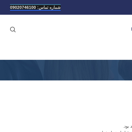
شماره تماس:
09020746100