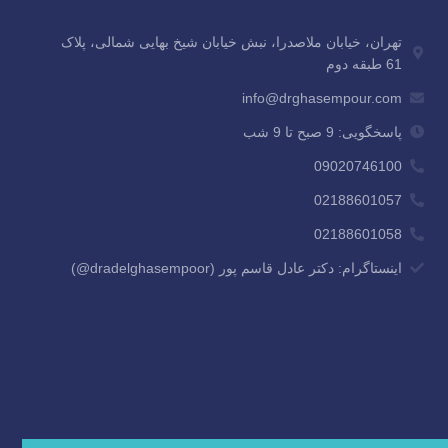
تهران، خیابان ملاصدرا، نبش خیابان شیخ بهایی شمالی، پلاک
61 طبقه دوم
info@drghasempour.com
پاسخگویی: 9 صبح تا 9 شب
09020746100
02188601057
02188601058
اینستاگرام: دکتر عادل قاسم پور (dradelghasempoor@)