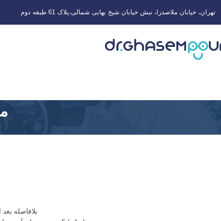
تهران، خیابان ملاصدرا، نبش خیابان شیخ بهایی شمالی،پلاک 61 طبقه دوم
مر
بلافاصله بعد از عمل میزان دی