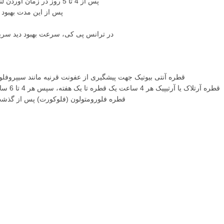
پس از 4 تا 5 روز در زمان آوردن لنز توسط پزشک، دیدتان اندکی کمتر و به حدود 30 تا 50 درصد میزان دید با عینک قبل از عمل خواهد رسید.
پس از این مدت بهبود دید، سیر طبی
در ترانس پی کی، سرعت بهبود دید سریعتر بوده و دید حدودا ظرف 2 هفته تا یک ماه به 0
قطره آنتی بیوتیک جهت پیشگیری از عفونت قرنیه مانند سیپروفلوکساسین (سیپلکس) یا لووفلوکساسین یا 
قطره آرتلاک یا آرتیپیک هر 4 ساعت یک قطره تا یک هفته، سپس هر 4 تا 6 ساعت تا 6 ماه. قطره یک بار مصرف می باشد و لازم است تا زمان درآوردن لنز توسط چشم پزشک پس از ریختن قطره، باقیمانده آن دور ریخته شود.
قطره فلورومتولون (فلوکورت) پس از گذشت 1 ماه از تاریخ عمل به جای قطره بتامتازون شروع شده، هر6 ساعت یک قطره به مدت یک ماه چکانده 